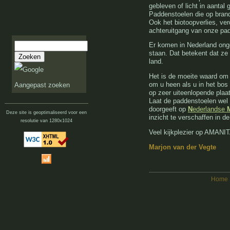
gebleven of licht in aantal 
Paddenstoelen die op brand
Ook het biotoopverlies, ver
achteruitgang van onze pa
Er komen in Nederland ong
staan. Dat betekent dat ze 
land.
Het is de moeite waard om
om u heen als u in het bos 
Aangepast zoeken
op zeer uiteenlopende plaat
Laat de paddenstoelen wel
doorgeeft op
N
ederlandse
Deze site is geoptimaliseerd voor een
inzicht te verschaffen in d
resolutie van 1280x1024
Veel kijkplezier op AMANIT
Marjon van der Vegte
Home