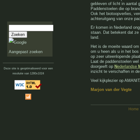
gebleven of licht in aantal 
Paddenstoelen die op brand
Ook het biotoopverlies, ver
achteruitgang van onze pa
Er komen in Nederland ong
staan. Dat betekent dat ze 
land.
Het is de moeite waard om
om u heen als u in het bos 
Aangepast zoeken
op zeer uiteenlopende plaat
Laat de paddenstoelen wel
doorgeeft op
N
ederlandse
Deze site is geoptimaliseerd voor een
inzicht te verschaffen in d
resolutie van 1280x1024
Veel kijkplezier op AMANIT
Marjon van der Vegte
Home