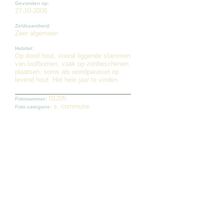
Gevonden op:
27-10-2008
Zeldzaamheid:
Zeer algemeen
Habitat:
Op dood hout, vooral liggende stammen
van loofbomen, vaak op zonbeschenen
plaatsen, soms als wondparasiet op
levend hout. Het hele jaar te vinden.
01205
Fotonummer:
s. commune
Foto categorie: