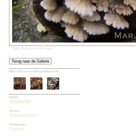
Foto:
Marjon van der Vegte
Meer foto's van deze paddenstoel:
Naam:
Waaiertje
Genus:
Schizophyllum
Vindplaats:
Posbank