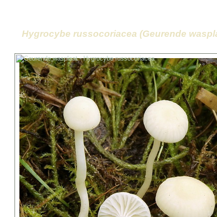
Hygrocybe russocoriacea (Geurende waspla