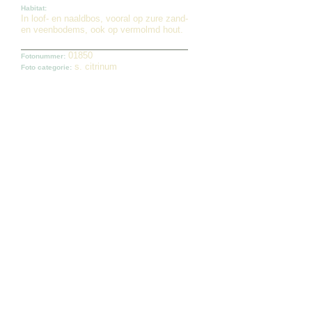
Habitat:
In loof- en naaldbos, vooral op zure zand-
en veenbodems, ook op vermolmd hout.
01850
Fotonummer:
s. citrinum
Foto categorie: