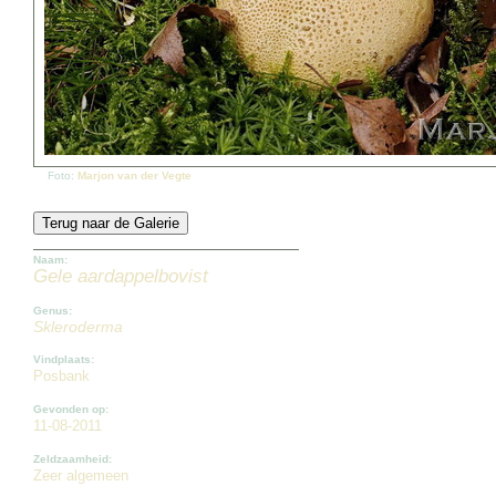
Foto:
Marjon van der Vegte
Naam:
Gele aardappelbovist
Genus:
Skleroderma
Vindplaats:
Posbank
Gevonden op:
11-08-2011
Zeldzaamheid:
Zeer algemeen