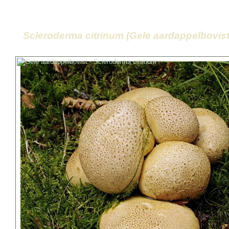
Scleroderma citrinum (Gele aardappelbovist