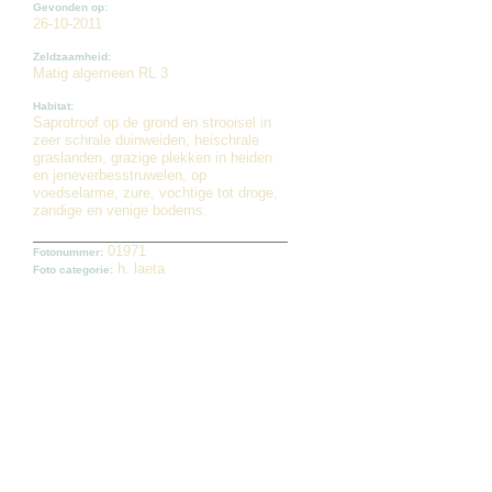
Gevonden op:
26-10-2011
Zeldzaamheid:
Matig algemeen RL 3
Habitat:
Saprotroof op de grond en strooisel in
zeer schrale duinweiden, heischrale
graslanden, grazige plekken in heiden
en jeneverbesstruwelen, op
voedselarme, zure, vochtige tot droge,
zandige en venige bodems.
01971
Fotonummer:
h. laeta
Foto categorie: