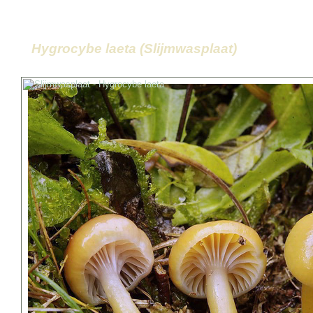
Hygrocybe laeta (Slijmwasplaat)