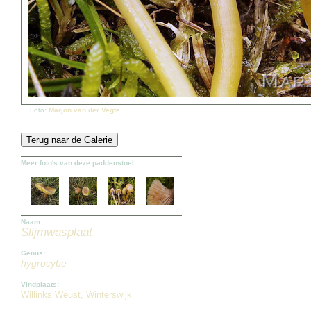
Foto:
Marjon van der Vegte
Meer foto's van deze paddenstoel:
Naam:
Slijmwasplaat
Genus:
hygrocybe
Vindplaats:
Willinks Weust, Winterswijk