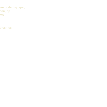
een onder Fijnspar,
nden, op
ems.
athosmus