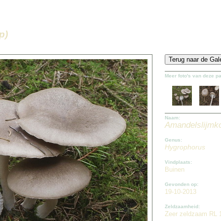
p)
Meer foto's van deze p
Naam:
Amandelslijmk
Genus:
Hygrophorus
Vindplaats:
Buinen
Gevonden op:
19-10-2013
Zeldzaamheid:
Zeer zeldzaam RL 