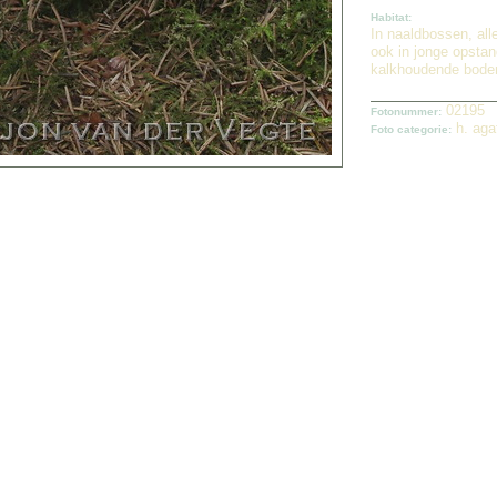
Habitat:
In naaldbossen, all
ook in jonge opsta
kalkhoudende bod
02195
Fotonummer:
h. ag
Foto categorie: