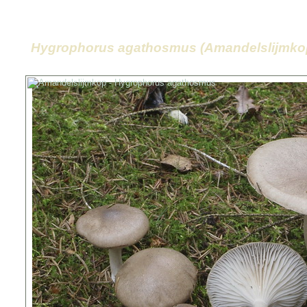
Hygrophorus agathosmus (Amandelslijmko