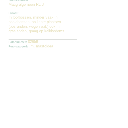
Zeldzaamheid:
Matig algemeen RL 3
Habitat:
In loofbossen, minder vaak in
naaldbossen, op lichte plaatsen
(bosranden, wegen e.d.) ook in
graslanden, graag op kalkbodems.
02659
Fotonummer:
m. mastoidea
Foto categorie: