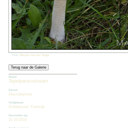
Foto:
Marjon van der Vegte
Naam:
Tepelparasolzwam
Genus:
Macrolepiota
Vindplaats:
Ambleteuse, Frankrijk
Gevonden op:
31-10-2016