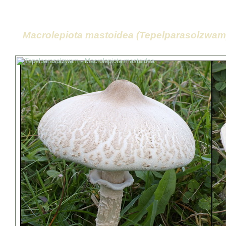
Macrolepiota mastoidea (Tepelparasolzwam