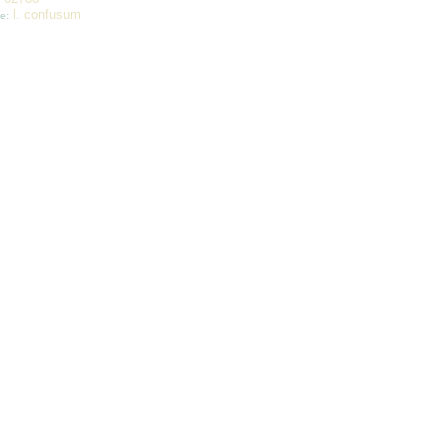
l. confusum
e: