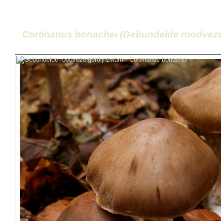
Cortinarius bonachei (Gebundelde roodvez