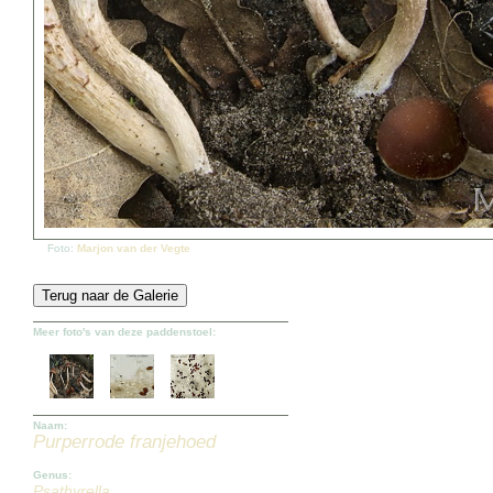
Foto:
Marjon van der Vegte
Meer foto's van deze paddenstoel:
Naam:
Purperrode franjehoed
Genus:
Psathyrella