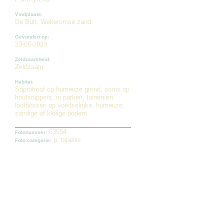
Vindplaats:
De Bult, Wekeromse zand.
Gevonden op:
23-05-2023
Zeldzaamheid:
Zeldzaam
Habitat:
Saprotroof op humeuze grond, soms op
houtsnippers, in parken, tuinen en
loofbossen op voedselrijke, humeuze,
zandige of kleiige bodem.
03554
Fotonummer:
p. bipellis
Foto categorie: