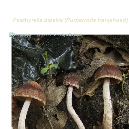
Psathyrella bipellis (Purperrode franjehoed)