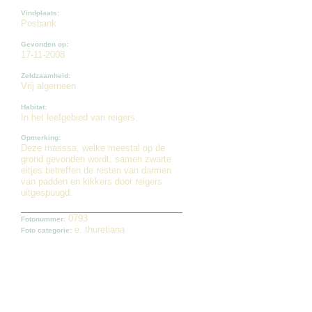
Vindplaats:
Posbank
Gevonden op:
17-11-2008
Zeldzaamheid:
Vrij algemeen
Habitat:
In het leefgebied van reigers.
Opmerking:
Deze masssa, welke meestal op de
grond gevonden wordt, samen zwarte
eitjes betreffen de resten van darmen
van padden en kikkers door reigers
uitgespuugd.
0793
Fotonummer:
e. thuretiana
Foto categorie: