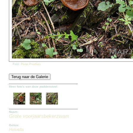
Foto:
Pano Psathas
Meer foto's van deze paddenstoel:
Naam:
Grote voorjaarsbekerzwam
Genus:
Helvella