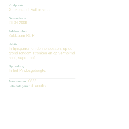
Vindplaats:
Griekenland, Vathirevma
Gevonden op:
26-04-2009
Zeldzaamheid:
Zeldzaam RL R
Habitat:
In fijnsparren en dennenbossen, op de
grond rondom stronken en op vermolmd
hout; saprotroof.
Opmerking:
In het Pindosgebergte.
0833
Fotonummer:
d. ancilis
Foto categorie: