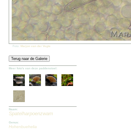
Foto:
Marjon van der Vegte
Meer foto's van deze paddenstoel:
Naam:
Spatelharpoenzwam
Genus:
Hohenbuehelia