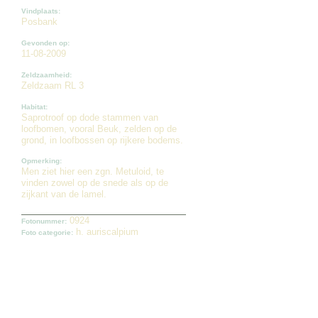
Vindplaats:
Posbank
Gevonden op:
11-08-2009
Zeldzaamheid:
Zeldzaam RL 3
Habitat:
Saprotroof op dode stammen van
loofbomen, vooral Beuk, zelden op de
grond, in loofbossen op rijkere bodems.
Opmerking:
Men ziet hier een zgn. Metuloid, te
vinden zowel op de snede als op de
zijkant van de lamel.
0924
Fotonummer:
h. auriscalpium
Foto categorie: