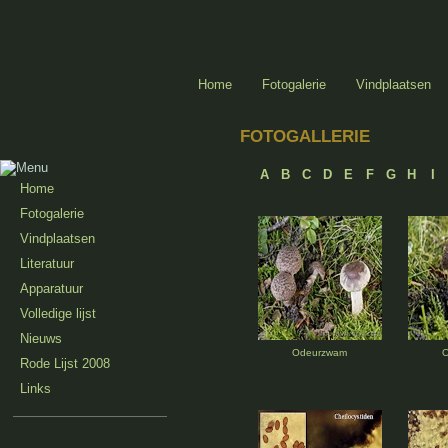
Home
Fotogalerie
Vindplaatsen
FOTOGALLERIE
A
B
C
D
E
F
G
H
I
Home
Fotogalerie
Vindplaatsen
Literatuur
Apparatuur
Volledige lijst
Nieuws
Odeurzwam
Rode Lijst 2008
Links