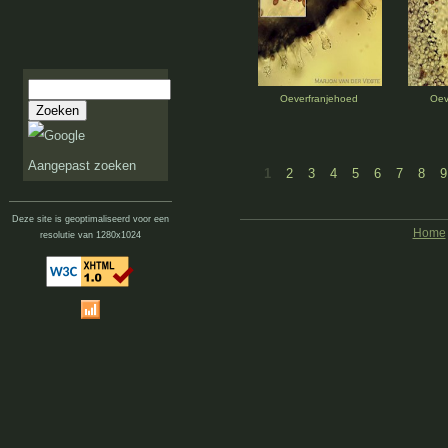
Oeverfranjehoed
Oev
Aangepast zoeken
1
2
3
4
5
6
7
8
9
Deze site is geoptimaliseerd voor een
Home
resolutie van 1280x1024