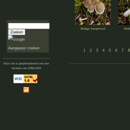
Wollige franjehoed
Woll
Aangepast zoeken
1
2
3
4
5
6
7
8
Deze site is geoptimaliseerd voor een
resolutie van 1280x1024