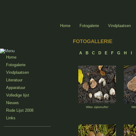
Home
Fotogalerie
Vindplaatsen
FOTOGALLERIE
A
B
C
D
E
F
G
H
I
Home
Fotogalerie
Vindplaatsen
Literatuur
Apparatuur
Volledige lijst
Nieuws
Witte zijdetruffel
Wit
Rode Lijst 2008
Links