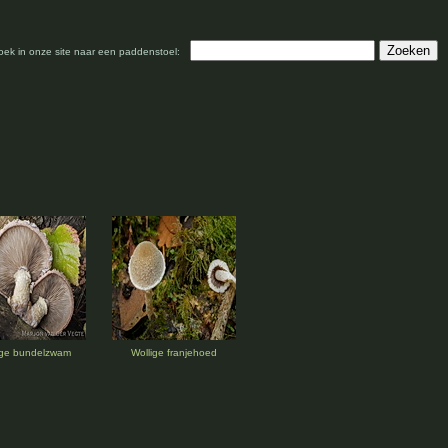
oek in onze site naar een paddenstoel:
ige bundelzwam
Wollige franjehoed