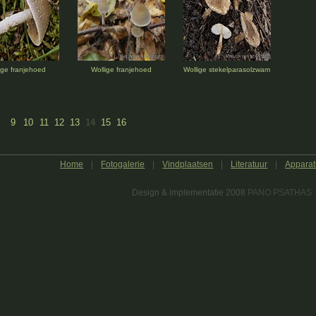
ige franjehoed
Wollige franjehoed
Wollige stekelparasolzwam
9
10
11
12
13
14
15
16
Home
|
Fotogalerie
|
Vindplaatsen
|
Literatuur
|
Apparat
Design & implementatie 2008
PANO PSATHAS