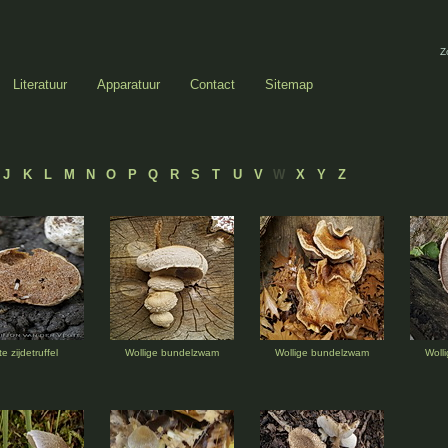
Z
Literatuur
Apparatuur
Contact
Sitemap
J
K
L
M
N
O
P
Q
R
S
T
U
V
W
X
Y
Z
te zijdetruffel
Wollige bundelzwam
Wollige bundelzwam
Woll