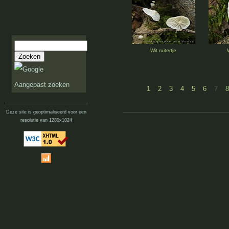
Wit ruitertje
W
Aangepast zoeken
1
2
3
4
5
6
7
8
Deze site is geoptimaliseerd voor een
resolutie van 1280x1024