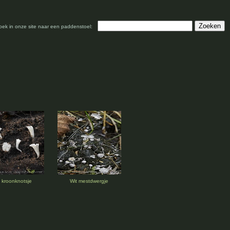
oek in onze site naar een paddenstoel:
 kroonknotsje
Wit mestdwergje