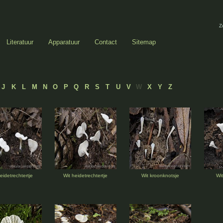
Z
Literatuur
Apparatuur
Contact
Sitemap
J
K
L
M
N
O
P
Q
R
S
T
U
V
W
X
Y
Z
eidetrechtertje
Wit heidetrechtertje
Wit kroonknotsje
Wit