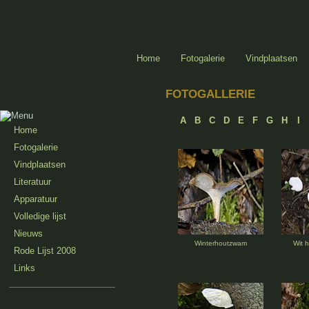
Home
Fotogalerie
Vindplaatsen
FOTOGALLERIE
A
B
C
D
E
F
G
H
I
Home
Fotogalerie
Vindplaatsen
Literatuur
Apparatuur
Volledige lijst
Nieuws
Winterhoutzwam
Wit h
Rode Lijst 2008
Links