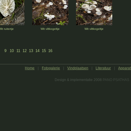
it ruitertje
Wit viltkogeltje
Wit viltkogeltje
9
10
11
12
13
14
15
16
Home
|
Fotogalerie
|
Vindplaatsen
|
Literatuur
|
Apparat
Design & implementatie 2008
PANO PSATHAS