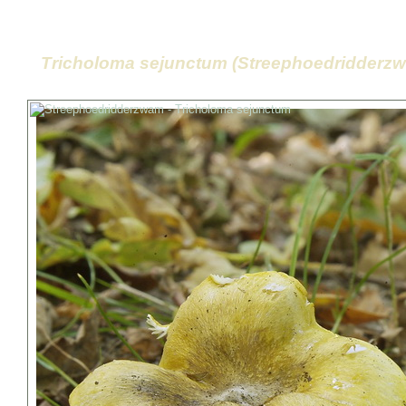
Tricholoma sejunctum (Streephoedridderz