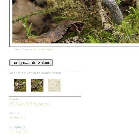
Foto:
Marjon van der Vegte
Meer foto's van deze paddenstoel:
Naam:
Schotelkluifzwam
Genus:
Helvella
Vindplaats:
Lichtenbelt