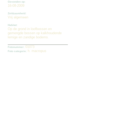
Gevonden op:
16-08-2009
Zeldzaamheid:
Vrij algemeen
Habitat:
Op de grond in loofbossen en
gemengde bossen op kalkhoudende
lemige en zandige bodems.
01073
Fotonummer:
h. macropus
Foto categorie: