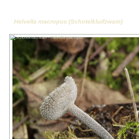
Helvella macropus (Schotelkluifzwam)