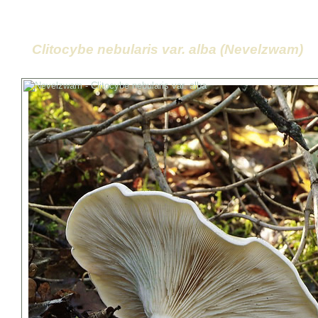
Clitocybe nebularis var. alba (Nevelzwam)