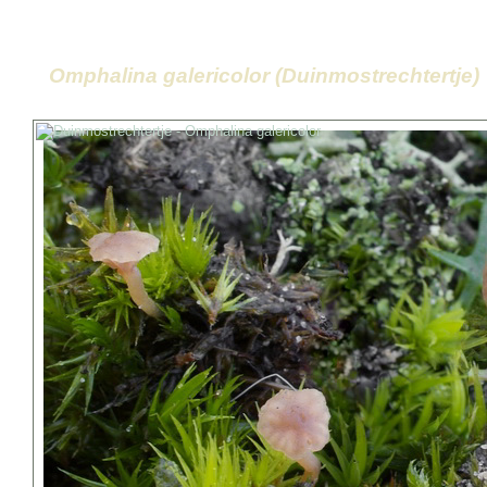
Omphalina galericolor (Duinmostrechtertje)