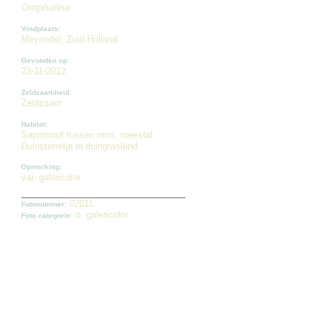
Omphalina
Vindplaats:
Meyendel, Zuid-Holland
Gevonden op:
23-11-2012
Zeldzaamheid:
Zeldzaam
Habitat:
Saprotroof tussen mos, meestal
Duinsterretje in duingrasland.
Opmerking:
var. galericolor
02011
Fotonummer:
o. galericolor
Foto categorie: