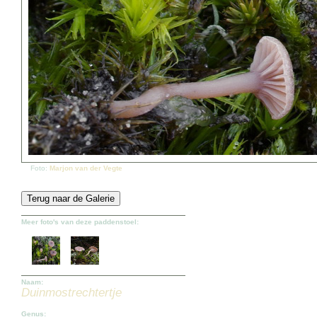
Foto:
Marjon van der Vegte
Meer foto's van deze paddenstoel:
Naam:
Duinmostrechtertje
Genus: