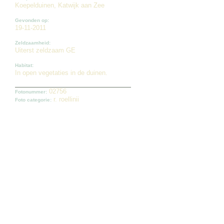
Koepelduinen, Katwijk aan Zee
Gevonden op:
19-11-2011
Zeldzaamheid:
Uiterst zeldzaam GE
Habitat:
In open vegetaties in de duinen.
02756
Fotonummer:
r. roellinii
Foto categorie: