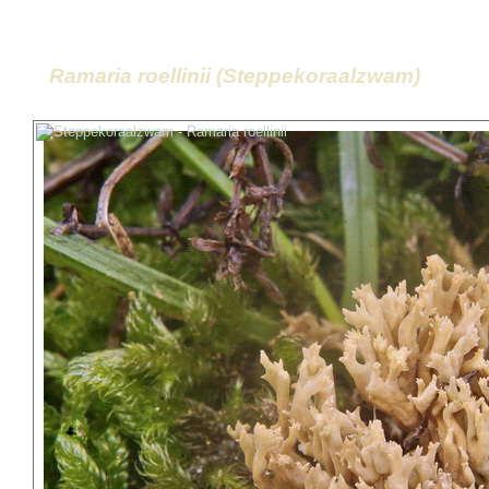
Ramaria roellinii (Steppekoraalzwam)