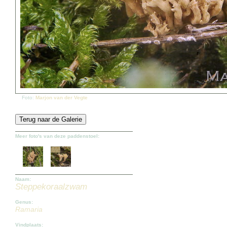
Foto:
Marjon van der Vegte
Meer foto's van deze paddenstoel:
Naam:
Steppekoraalzwam
Genus:
Ramaria
Vindplaats: