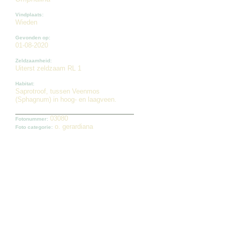
Vindplaats:
Wieden
Gevonden op:
01-08-2020
Zeldzaamheid:
Uiterst zeldzaam RL 1
Habitat:
Saprotroof, tussen Veenmos
(Sphagnum) in hoog- en laagveen.
03080
Fotonummer:
o. gerardiana
Foto categorie: