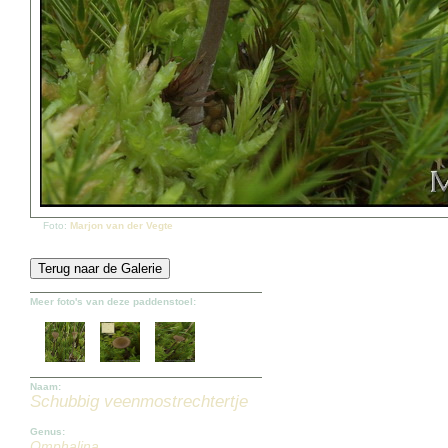
Foto:
Marjon van der Vegte
Meer foto's van deze paddenstoel:
Naam:
Schubbig veenmostrechtertje
Genus:
Omphalina