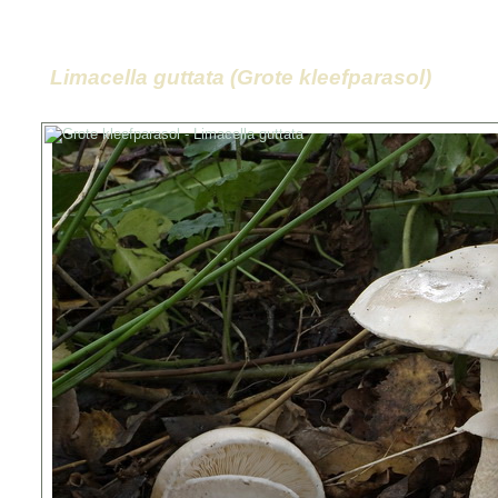
Limacella guttata (Grote kleefparasol)