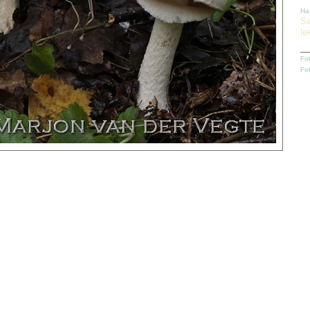
Ha
Sa
le
Fo
Fo