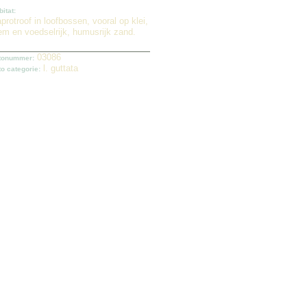
bitat:
protroof in loofbossen, vooral op klei,
em en voedselrijk, humusrijk zand.
03086
tonummer:
l. guttata
to categorie: