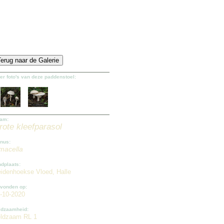
er foto's van deze paddenstoel:
am:
rote kleefparasol
nus:
macella
ndplaats:
idenhoekse Vloed, Halle
vonden op:
-10-2020
ldzaamheid:
ldzaam RL 1