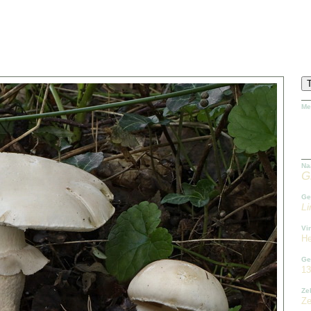
Me
Na
G
Ge
Li
Vi
He
Ge
13
Ze
Ze