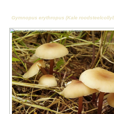
Gymnopus erythropus (Kale roodsteelcollyb