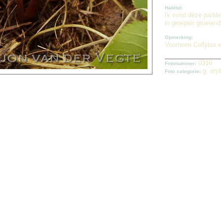
Habitat:
Ik vond deze padde
in groepen groeiend
Opmerking:
Voorheen Collybia 
0316
Fotonummer:
g. ery
Foto categorie: