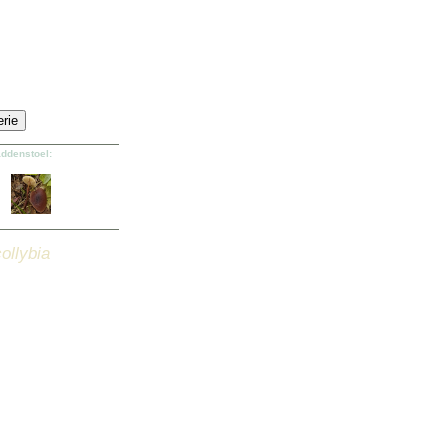
addenstoel:
ollybia