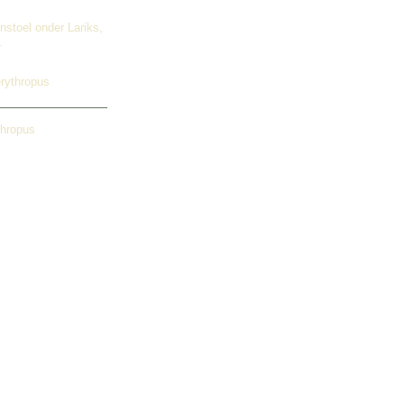
nstoel onder Lariks,
.
erythropus
thropus