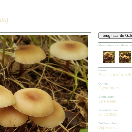
ia)
Meer foto's van deze p
Naam:
Kale roodsteelc
Genus:
Gymnopus
Vindplaats:
Larenstein
Gevonden op:
02-10-2008
Zeldzaamheid:
Vrij zeldzaam