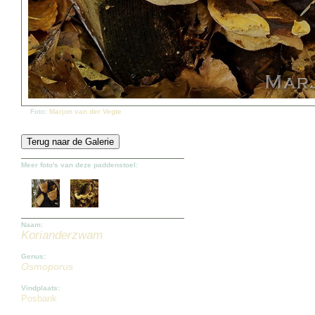
Foto:
Marjon van der Vegte
Meer foto's van deze paddenstoel:
Naam:
Korianderzwam
Genus:
Osmoporus
Vindplaats:
Posbank