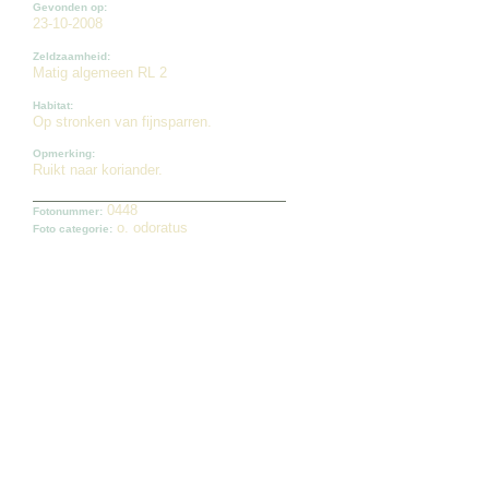
Gevonden op:
23-10-2008
Zeldzaamheid:
Matig algemeen RL 2
Habitat:
Op stronken van fijnsparren.
Opmerking:
Ruikt naar koriander.
0448
Fotonummer:
o. odoratus
Foto categorie: