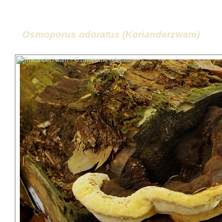
Osmoporus odoratus (Korianderzwam)