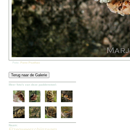
Foto:
Pano Psathas
Meer foto's van deze paddenstoel:
Naam:
Elzenweerschijnzwam