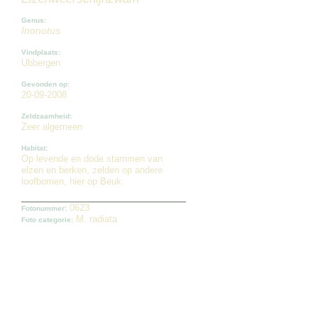
Genus:
Inonotus
Vindplaats:
Ubbergen
Gevonden op:
20-09-2008
Zeldzaamheid:
Zeer algemeen
Habitat:
Op levende en dode stammen van
elzen en berken, zelden op andere
loofbomen, hier op Beuk.
0623
Fotonummer:
M. radiata
Foto categorie: